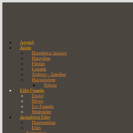
Αρχική
Δώρα
Προτάσεις Δώρων
Παιχνίδια
Filofax
Legami
Τσάντες - Σακίδια
Ημερολόγια
Τοίχου
Είδη Γραφής
Στυλό
Πένες
Σετ Γραφής
Moleskine
Δερμάτινα Είδη
Πορτοφόλια
Είδη