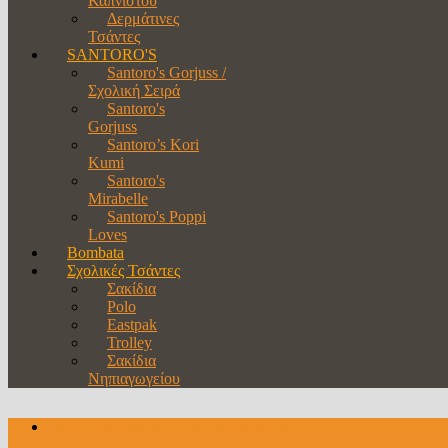
Καπνιστού
Δερμάτινες
Τσάντες
SANTORO'S
Santoro's Gorjuss /
Σχολική Σειρά
Santoro's
Gorjuss
Santoro’s Kori
Kumi
Santoro's
Mirabelle
Santoro's Poppi
Loves
Bombata
Σχολικές Τσάντες
Σακίδια
Polo
Eastpak
Trolley
Σακίδια
Νηπιαγωγείου
ΕΚΔΗΛΩΣΕΙΣ ΣΤΑ MONOGRAM!