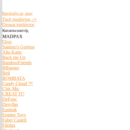
Κατάταξη ώς προς
Τιμή προϊόντος -/+
Όνομα προϊόντος
Κατασκευαστής
MADPAX
Όλοι
Santoro's Gorjuss
Alta Karta
Back me Up
BambooFriends
BBurago
Bell
BOMBATA
Candy Cloud ™
Chic.Mic
CREAT IT!
DeFunc
Desyllas
Eastpak
Engino Toys
Faber Castell
Filofax