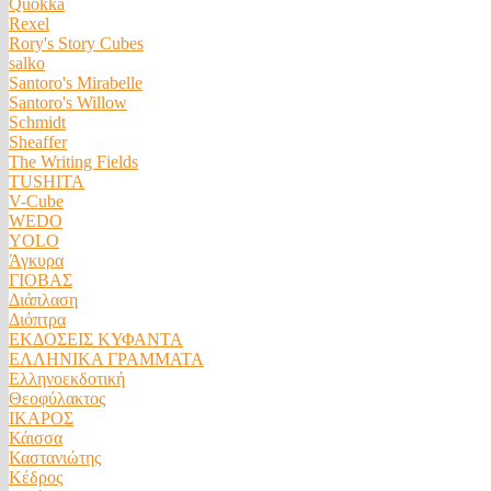
Quokka
Rexel
Rory's Story Cubes
salko
Santoro's Mirabelle
Santoro's Willow
Schmidt
Sheaffer
The Writing Fields
TUSHITA
V-Cube
WEDO
YOLO
Άγκυρα
ΓΙΟΒΑΣ
Διάπλαση
Διόπτρα
ΕΚΔΟΣΕΙΣ ΚΥΦΑΝΤΑ
ΕΛΛΗΝΙΚΑ ΓΡΑΜΜΑΤΑ
Ελληνοεκδοτική
Θεοφύλακτος
ΙΚΑΡΟΣ
Κάισσα
Καστανιώτης
Κέδρος