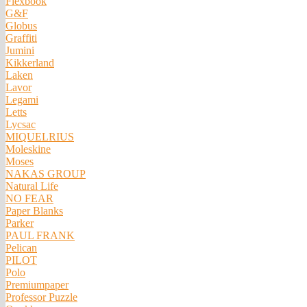
Flexbook
G&F
Globus
Graffiti
Jumini
Kikkerland
Laken
Lavor
Legami
Letts
Lycsac
MIQUELRIUS
Moleskine
Moses
NAKAS GROUP
Natural Life
NO FEAR
Paper Blanks
Parker
PAUL FRANK
Pelican
PILOT
Polo
Premiumpaper
Professor Puzzle