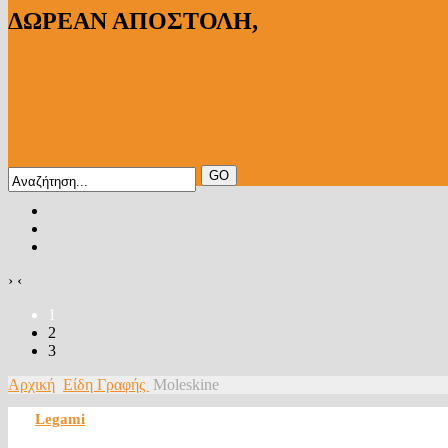
ΔΩΡΕΑΝ ΑΠΟΣΤΟΛΗ,
›
‹
1
2
3
Αρχική
Είδη Γραφής
Moleskine
Legami