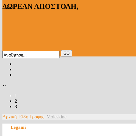
ΔΩΡΕΑΝ ΑΠΟΣΤΟΛΗ,
›
‹
1
2
3
Αρχική
Είδη Γραφής
Moleskine
Legami