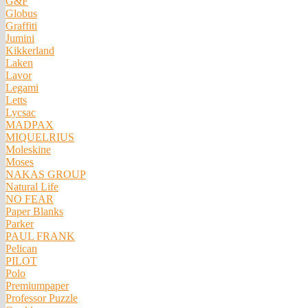
G&F
Globus
Graffiti
Jumini
Kikkerland
Laken
Lavor
Legami
Letts
Lycsac
MADPAX
MIQUELRIUS
Moleskine
Moses
NAKAS GROUP
Natural Life
NO FEAR
Paper Blanks
Parker
PAUL FRANK
Pelican
PILOT
Polo
Premiumpaper
Professor Puzzle