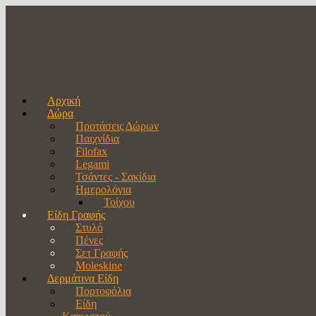
Αρχική
Δώρα
Προτάσεις Δώρων
Παιχνίδια
Filofax
Legami
Τσάντες - Σακίδια
Ημερολόγια
Τοίχου
Είδη Γραφής
Στυλό
Πένες
Σετ Γραφής
Moleskine
Δερμάτινα Είδη
Πορτοφόλια
Είδη