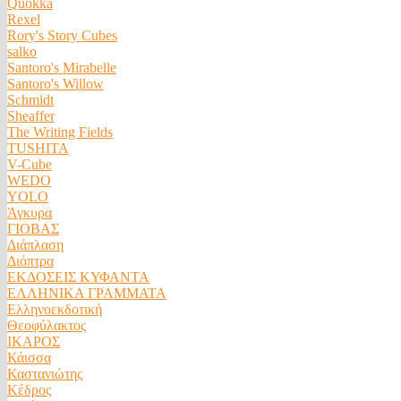
Quokka
Rexel
Rory's Story Cubes
salko
Santoro's Mirabelle
Santoro's Willow
Schmidt
Sheaffer
The Writing Fields
TUSHITA
V-Cube
WEDO
YOLO
Άγκυρα
ΓΙΟΒΑΣ
Διάπλαση
Διόπτρα
ΕΚΔΟΣΕΙΣ ΚΥΦΑΝΤΑ
ΕΛΛΗΝΙΚΑ ΓΡΑΜΜΑΤΑ
Ελληνοεκδοτική
Θεοφύλακτος
ΙΚΑΡΟΣ
Κάισσα
Καστανιώτης
Κέδρος