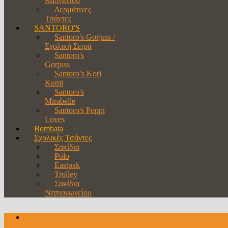
Καπνιστού
Δερμάτινες
Τσάντες
SANTORO'S
Santoro's Gorjuss /
Σχολική Σειρά
Santoro's
Gorjuss
Santoro’s Kori
Kumi
Santoro's
Mirabelle
Santoro's Poppi
Loves
Bombata
Σχολικές Τσάντες
Σακίδια
Polo
Eastpak
Trolley
Σακίδια
Νηπιαγωγείου
ΕΚΔΗΛΩΣΕΙΣ ΣΤΑ MONOGRAM!