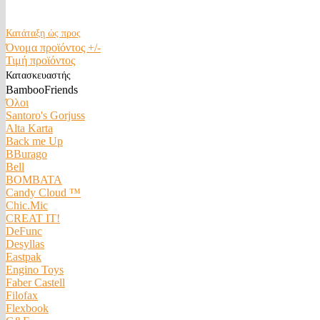
Κατάταξη ώς προς
Όνομα προϊόντος +/-
Τιμή προϊόντος
Κατασκευαστής
BambooFriends
Όλοι
Santoro's Gorjuss
Alta Karta
Back me Up
BBurago
Bell
BOMBATA
Candy Cloud ™
Chic.Mic
CREAT IT!
DeFunc
Desyllas
Eastpak
Engino Toys
Faber Castell
Filofax
Flexbook