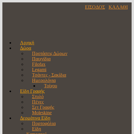
ΕΙΣΟΔΟΣ
ΚΑΛΑΘΙ
Αρχική
Δώρα
Προτάσεις Δώρων
Παιχνίδια
Filofax
Legami
Τσάντες - Σακίδια
Ημερολόγια
Τοίχου
Είδη Γραφής
Στυλό
Πένες
Σετ Γραφής
Moleskine
Δερμάτινα Είδη
Πορτοφόλια
Είδη