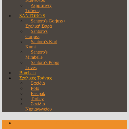
Καπνιστού
Δερμάτινες
Τσάντες
SANTORO'S
Santoro's Gorjuss /
Σχολική Σειρά
Santoro's
Gorjuss
Santoro’s Kori
Kumi
Santoro's
Mirabelle
Santoro's Poppi
Loves
Bombata
Σχολικές Τσάντες
Σακίδια
Polo
Eastpak
Trolley
Σακίδια
Νηπιαγωγείου
ΕΚΔΗΛΩΣΕΙΣ ΣΤΑ MONOGRAM!