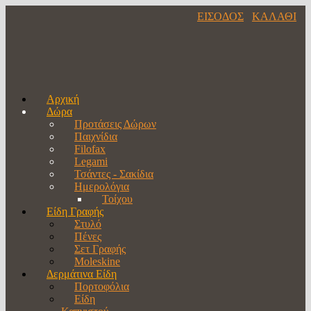
ΕΙΣΟΔΟΣ
ΚΑΛΑΘΙ
Αρχική
Δώρα
Προτάσεις Δώρων
Παιχνίδια
Filofax
Legami
Τσάντες - Σακίδια
Ημερολόγια
Τοίχου
Είδη Γραφής
Στυλό
Πένες
Σετ Γραφής
Moleskine
Δερμάτινα Είδη
Πορτοφόλια
Είδη