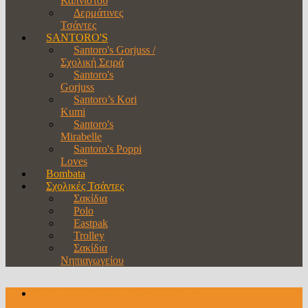
Καπνιστού
Δερμάτινες
Τσάντες
SANTORO'S
Santoro's Gorjuss /
Σχολική Σειρά
Santoro's
Gorjuss
Santoro’s Kori
Kumi
Santoro's
Mirabelle
Santoro's Poppi
Loves
Bombata
Σχολικές Τσάντες
Σακίδια
Polo
Eastpak
Trolley
Σακίδια
Νηπιαγωγείου
ΕΚΔΗΛΩΣΕΙΣ ΣΤΑ MONOGRAM!