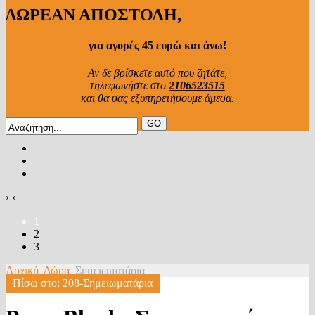
ΔΩΡΕΑΝ ΑΠΟΣΤΟΛΗ,
για αγορές 45 ευρώ και άνω!
Αν δε βρίσκετε αυτό που ζητάτε,
τηλεφωνήστε στο
2106523515
και θα σας εξυπηρετήσουμε άμεσα.
›
‹
1
2
3
Αρχική
Δώρα
Σημειωματάρια
Πίσω στο: 208-Σημειωματάρια